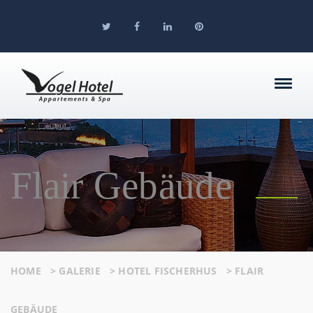
Flair Gebäude
HOME
>
GALERIE
>
HOTEL FISCHERHUS
>
FLAIR
GEBÄUDE