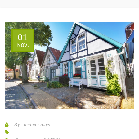
01
Nov.
By:
dietmarvogel